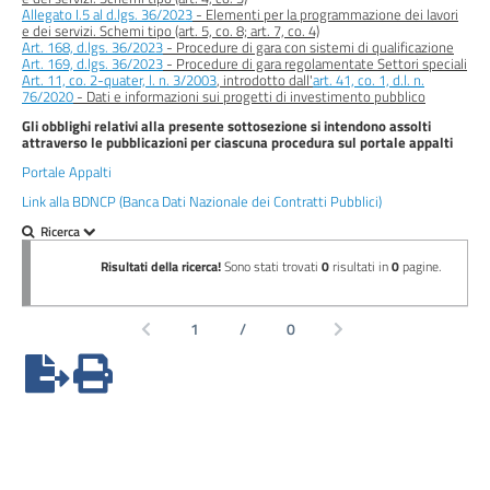
Performance
Allegato I.5 al d.lgs. 36/2023
- Elementi per la programmazione dei lavori
e dei servizi. Schemi tipo (art. 5, co. 8; art. 7, co. 4)
Art. 168, d.lgs. 36/2023
- Procedure di gara con sistemi di qualificazione
Enti
Art. 169, d.lgs. 36/2023
- Procedure di gara regolamentate Settori speciali
controllati
Art. 11, co. 2-quater, l. n. 3/2003
, introdotto dall'
art. 41, co. 1, d.l. n.
76/2020
- Dati e informazioni sui progetti di investimento pubblico
Gli obblighi relativi alla presente sottosezione si intendono assolti
Attività
attraverso le pubblicazioni per ciascuna procedura sul portale appalti
e
Portale Appalti
procedimenti
Link alla BDNCP (Banca Dati Nazionale dei Contratti Pubblici)
Provvedimenti
Bandi
di
gara
e
contratti
Sovvenzioni,
contributi,