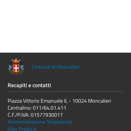
Controlli
sulle
attività
economiche
Servizi
erogati
Pagamenti
dell'amministrazione
Comune di Moncalieri
Opere
Recapiti e contatti
pubbliche
Piazza Vittorio Emanuele II, - 10024 Moncalieri
Pianificazione
Centralino: 011/64.01.411
e
C.F./P.IVA: 01577930017
governo
Amministrazione Trasparente
del
Albo Pretorio