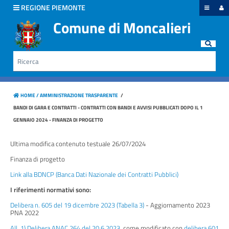
hiudi menu
REGIONE PIEMONTE
Comune di Moncalieri
Disposizioni
generali
Rice
Cerca
Organizzazione
HOME /
AMMINISTRAZIONE TRASPARENTE
/
Consulenti
BANDI DI GARA E CONTRATTI - CONTRATTI CON BANDI E AVVISI PUBBLICATI DOPO IL 1
e
GENNAIO 2024 - FINANZA DI PROGETTO
collaboratori
Ultima modifica contenuto testuale 26/07/2024
Personale
Finanza di progetto
Link alla BDNCP (Banca Dati Nazionale dei Contratti Pubblici)
Bandi
I riferimenti normativi sono:
di
concorso
Delibera n. 605 del 19 dicembre 2023 (Tabella 3)
- Aggiornamento 2023
PNA 2022
All. 1) Delibera ANAC 264 del 20.6.2023
, come modificato con
delibera 601