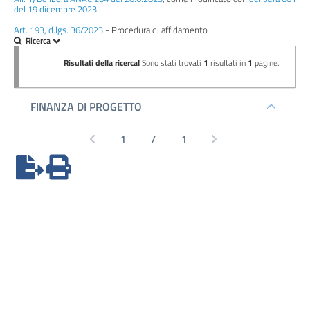
Performance
del 19 dicembre 2023
Art. 193, d.lgs. 36/2023
- Procedura di affidamento
Enti
controllati
Attività
e
procedimenti
Provvedimenti
Bandi
di
gara
e
contratti
Sovvenzioni,
contributi,