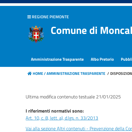
hiudi menu
REGIONE PIEMONTE
Disposizioni
Comune di Moncal
generali
Organizzazione
Amministrazione Trasparente
Albo Pretorio
Pubbl
Consulenti
e
HOME /
AMMINISTRAZIONE TRASPARENTE
/
DISPOSIZION
collaboratori
Personale
Ultima modifica contenuto testuale 21/01/2025
Bandi
I riferimenti normativi sono:
di
Art. 10, c. 8, lett. a), d.lgs. n. 33/2013
concorso
Vai alla sezione Altri contenuti - Prevenzione della Co