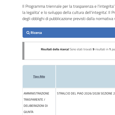
Performance
Il Programma triennale per la trasparenza e l'integrita' 
la legalita' e lo sviluppo della cultura dell'integrita'. I
Enti
degli obblighi di pubblicazione previsti dalla normati
controllati
Attività
e
procedimenti
Provvedimenti
Bandi
di
gara
e
contratti
Sovvenzioni,
contributi,