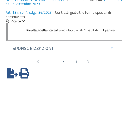
Performance
del 19 dicembre 2023
Art. 134, co. 4, d.lgs. 36/2023
- Contratti gratuiti e forme speciali di
Enti
partenariato
controllati
Attività
e
procedimenti
Provvedimenti
Bandi
di
gara
e
contratti
Sovvenzioni,
contributi,