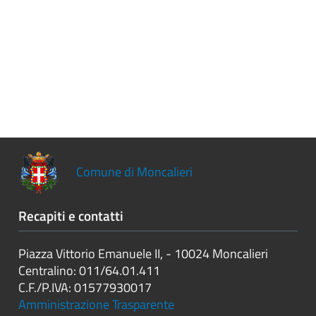
Controlli
sulle
attività
economiche
Servizi
erogati
Pagamenti
dell'amministrazione
Comune di Moncalieri
Opere
pubbliche
Recapiti e contatti
Piazza Vittorio Emanuele II, - 10024 Moncalieri
Pianificazione
Centralino: 011/64.01.411
e
C.F./P.IVA: 01577930017
governo
Amministrazione Trasparente
del