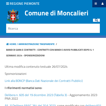
hiudi menu
REGIONE PIEMONTE
Comune di Moncalieri
Disposizioni
generali
Rice
Cerca
Organizzazione
HOME /
AMMINISTRAZIONE TRASPARENTE
/
Consulenti
BANDI DI GARA E CONTRATTI - CONTRATTI CON BANDI E AVVISI PUBBLICATI DOPO IL 1
e
GENNAIO 2024 - SPONSORIZZAZIONI
collaboratori
Ultima modifica contenuto testuale 26/07/2024
Personale
Sponsorizzazioni
Link alla BDNCP (Banca Dati Nazionale dei Contratti Pubblici)
Bandi
I riferimenti normativi sono:
di
concorso
Delibera n. 605 del 19 dicembre 2023 (Tabella 3)
- Aggiornamento 2023
PNA 2022
All. 1) Delibera ANAC 264 del 20.6.2023
, come modificato con
delibera 601