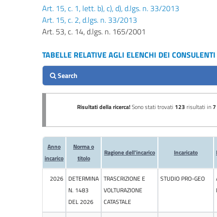
Performance
Art. 15, c. 1, lett. b), c), d), d.lgs. n. 33/2013
Art. 15, c. 2, d.lgs. n. 33/2013
Enti
Art. 53, c. 14, d.lgs. n. 165/2001
controllati
TABELLE RELATIVE AGLI ELENCHI DEI CONSULENT
Attività
e
procedimenti
Provvedimenti
Bandi
di
gara
e
contratti
Sovvenzioni,
contributi,