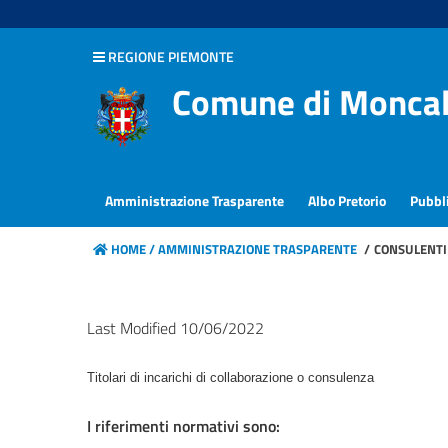
hiudi menu
REGIONE PIEMONTE
Disposizioni
Comune di Moncal
generali
Organizzazione
Amministrazione Trasparente
Albo Pretorio
Pubbl
Consulenti
e
HOME /
AMMINISTRAZIONE TRASPARENTE
/
CONSULENTI 
collaboratori
Personale
Last Modified 10/06/2022
Bandi
di
Titolari di incarichi di collaborazione o consulenza
concorso
I riferimenti normativi sono: