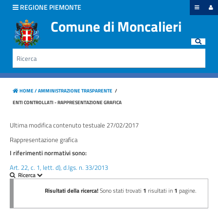
hiudi menu
REGIONE PIEMONTE
Comune di Moncalieri
Disposizioni
generali
Rice
Cerca
Organizzazione
HOME /
AMMINISTRAZIONE TRASPARENTE
/
Consulenti
ENTI CONTROLLATI - RAPPRESENTAZIONE GRAFICA
e
collaboratori
Ultima modifica contenuto testuale 27/02/2017
Rappresentazione grafica
Personale
I riferimenti normativi sono:
Art. 22, c. 1, lett. d), d.lgs. n. 33/2013
Bandi
di
concorso