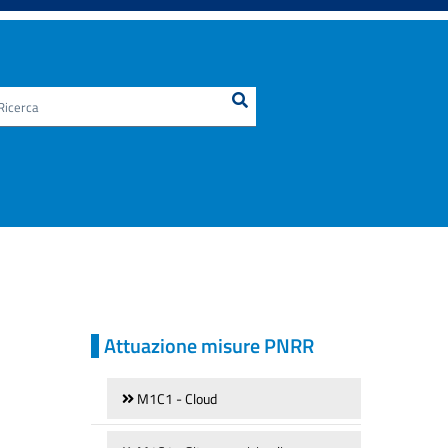
Ricerca
Cerca nel sito
Attuazione misure PNRR
M1C1 - Cloud