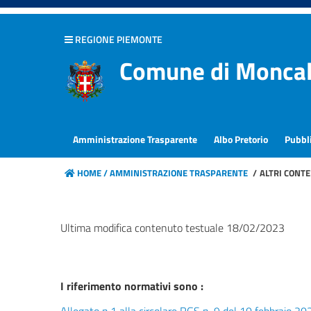
hiudi menu
REGIONE PIEMONTE
Disposizioni
Comune di Moncal
generali
Organizzazione
Amministrazione Trasparente
Albo Pretorio
Pubbl
Consulenti
e
HOME /
AMMINISTRAZIONE TRASPARENTE
/
ALTRI CONTE
collaboratori
Personale
Ultima modifica contenuto testuale 18/02/2023
Bandi
di
concorso
I riferimento normativi sono :