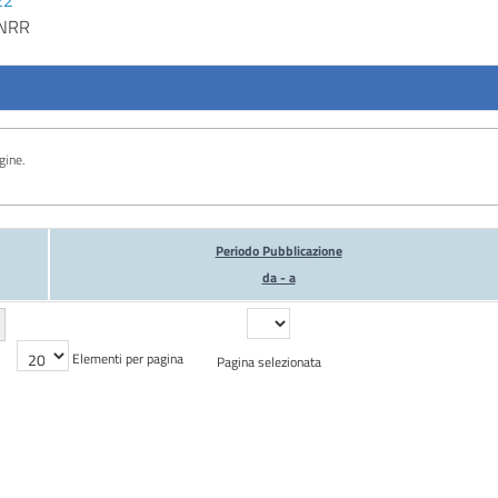
22
PNRR