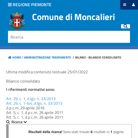
hiudi menu
REGIONE PIEMONTE
Comune di Moncalieri
Disposizioni
generali
Rice
Cerca
Organizzazione
HOME /
AMMINISTRAZIONE TRASPARENTE
/
BILANCI - BILANCIO CONSOLIDATO
Consulenti
e
Ultima modifica contenuto testuale 25/01/2022
collaboratori
Bilancio consolidato
I riferimenti normativi sono:
Personale
Art. 29, c. 1, d.lgs. n. 33/2013
Art. 29, c. 1-bis, d.lgs. n. 33/2013
Bandi
d.p.c.m. 29 aprile 2016
Art. 5, c. 1, d.p.c.m. 26 aprile 2011
di
Art. 5, c. 1, d.p.c.m. 26 aprile 2011
concorso