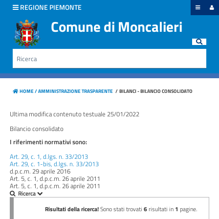
hiudi menu
REGIONE PIEMONTE
Comune di Moncalieri
Disposizioni
generali
Rice
Cerca
Organizzazione
HOME /
AMMINISTRAZIONE TRASPARENTE
/
BILANCI - BILANCIO CONSOLIDATO
Consulenti
e
Ultima modifica contenuto testuale 25/01/2022
collaboratori
Bilancio consolidato
I riferimenti normativi sono:
Personale
Art. 29, c. 1, d.lgs. n. 33/2013
Art. 29, c. 1-bis, d.lgs. n. 33/2013
Bandi
d.p.c.m. 29 aprile 2016
Art. 5, c. 1, d.p.c.m. 26 aprile 2011
di
Art. 5, c. 1, d.p.c.m. 26 aprile 2011
concorso