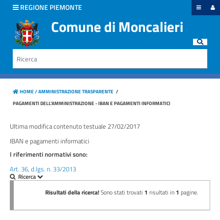
hiudi menu
REGIONE PIEMONTE
Comune di Moncalieri
Disposizioni
generali
Rice
Cerca
Organizzazione
HOME /
AMMINISTRAZIONE TRASPARENTE
/
Consulenti
PAGAMENTI DELL'AMMINISTRAZIONE - IBAN E PAGAMENTI INFORMATICI
e
collaboratori
Ultima modifica contenuto testuale 27/02/2017
IBAN e pagamenti informatici
Personale
I riferimenti normativi sono:
Art. 36, d.lgs. n. 33/2013
Bandi
di
concorso