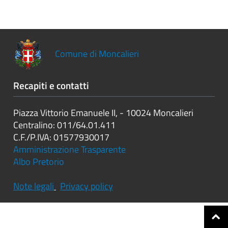
Controlli
sulle
attività
economiche
Comune di Moncalieri
Servizi
erogati
Recapiti e contatti
Pagamenti
dell'amministrazione
Piazza Vittorio Emanuele II, - 10024 Moncalieri
Centralino: 011/64.01.411
Opere
C.F./P.IVA: 01577930017
pubbliche
Amministrazione Trasparente
Albo Pretorio
Note legali
Privacy policy
Pianificazione
e
governo
del