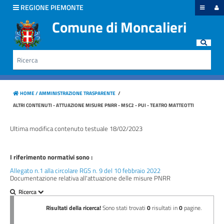
hiudi menu
REGIONE PIEMONTE
Comune di Moncalieri
Disposizioni
generali
Rice
Cerca
Organizzazione
HOME /
AMMINISTRAZIONE TRASPARENTE
/
Consulenti
ALTRI CONTENUTI - ATTUAZIONE MISURE PNRR - M5C2 - PUI - TEATRO MATTEOTTI
e
collaboratori
Ultima modifica contenuto testuale 18/02/2023
Personale
I riferimento normativi sono :
Allegato n.1 alla circolare RGS n. 9 del 10 febbraio 2022
Bandi
Documentazione relativa all'attuazione delle misure PNRR
di
concorso